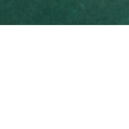
Бази даних та
індекси, які
включають
видання. Партнери
видання
Журнал представлений у таких
інформаційних ресурсах: