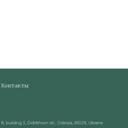
Контакты
8, building 3, Didrikhson str., Odessa, 65029, Ukraine