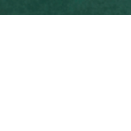
Політика
використання
штучного інтелекту
(ШІ)
Політика використання штучного інтелекту
та технологій з підтримкою штучного
інтелекту, яка чітко визначає допустимі та
недопустимі сфери застосування ШІ в
процесі підготовки публікацій і вимоги до
розкриття інформації про використання ШІ